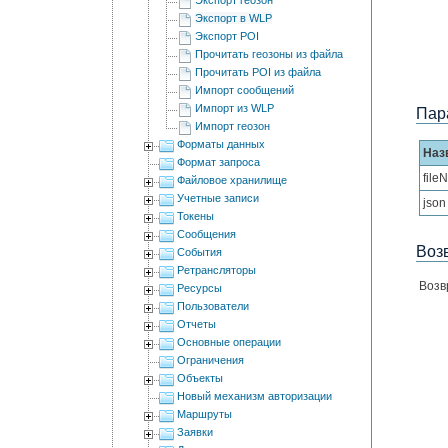
Экспорт в WLP
Экспорт POI
Прочитать геозоны из файла
Прочитать POI из файла
Импорт сообщений
Импорт из WLP
Пар
Импорт геозон
Форматы данных
Наз
Формат запроса
file
Файловое хранилище
Учетные записи
json
Токены
Сообщения
Воз
События
Ретрансляторы
Возв
Ресурсы
Пользователи
Отчеты
Основные операции
Ограничения
Объекты
Новый механизм авторизации
Маршруты
Заявки