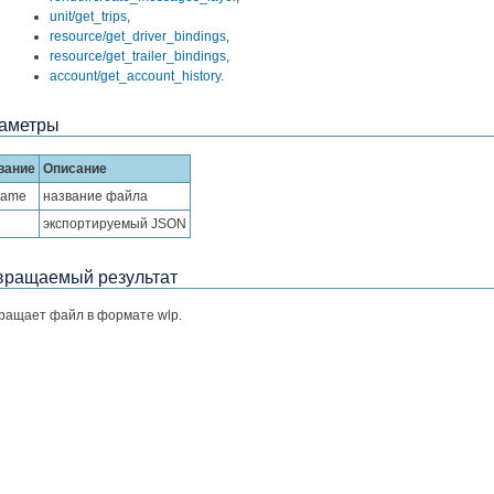
unit/get_trips
,
resource/get_driver_bindings
,
resource/get_trailer_bindings
,
account/get_account_history
.
аметры
вание
Описание
Name
название файла
экспортируемый JSON
вращаемый результат
ращает файл в формате wlp.