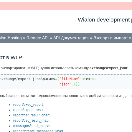
Wialon development p
lon Hosting
»
Remote API
»
API Документация
»
Экспорт и импорт
рт в WLP
 экспортировать в WLP, нужно использовать команду
exchange/export_json
:
exchange
/
export_json
&
params
=
{
"fileName"
:<
text
>,
"json"
:
{
}
}
ный запрос не может одновременно выполняться с любым запросом из данн
report/exec_report
,
report/export_result
,
report/get_result_chart
,
report/get_result_map
,
messages/load_interval
,
render/create_messages_layer
,