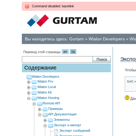
Command disabled: backlink
Вы находитесь здесь:
Gurtam
»
Wialon Developers
»
Wia
en
ru
Перевод этой страницы:
Экспо
Содержание
Чтобы
Wialon Developers
svc
=
Wialon Pro
Wialon Local
Wialon Kit
Wialon Hosting
Дан
Remote API
Примеры
API Документация
Элементы
Экспорт и импорт
Экспорт сообщений
Экспорт геозон