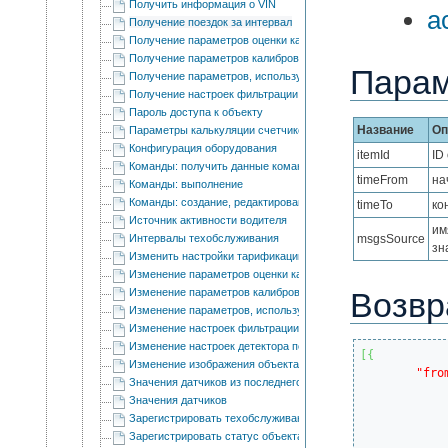
Получить информация о VIN
a
Получение поездок за интервал
Получение параметров оценки качества вождения
Получение параметров калибровки акселерометра
Пара
Получение параметров, используемых в отчетах
Получение настроек фильтрации информации о положении об
Пароль доступа к объекту
Название
Оп
Параметры калькуляции счетчиков
Конфигурация оборудования
itemId
ID
Команды: получить данные команд
timeFrom
на
Команды: выполнение
Команды: cоздание, редактирование и удаление
timeTo
ко
Источник активности водителя
им
Интервалы техобслуживания
msgsSource
зн
Изменить настройки тарификации видео для объекта
Изменение параметров оценки качества вождения
Изменение параметров калибровки акселерометра
Возвр
Изменение параметров, используемых в отчетах
Изменение настроек фильтрации информации о положении о
Изменение настроек детектора поездок
[
{
Изменение изображения объекта
"fro
Значения датчиков из последнего сообщения
Значения датчиков
Зарегистрировать техобслуживание
Зарегистрировать статус объекта