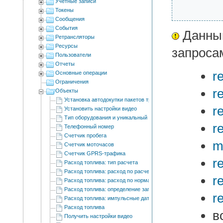
Учетные записи
Токены
Сообщения
События
Данный
Ретрансляторы
Ресурсы
запроса
Пользователи
Отчеты
r
Основные операции
Ограничения
r
Объекты
Установка автодокупки пакетов трафика для объекта
r
Установить настройки видео
Тип оборудования и уникальный ID
r
Телефонный номер
Счетчик пробега
m
Счетчик моточасов
Счетчик GPRS-трафика
r
Расход топлива: тип расчета
Расход топлива: расход по расчету
r
Расход топлива: расход по нормам
Расход топлива: определение заправок/сливов топлива
r
Расход топлива: импульсные датчики расхода топлива
Расход топлива
в
Получить настройки видео