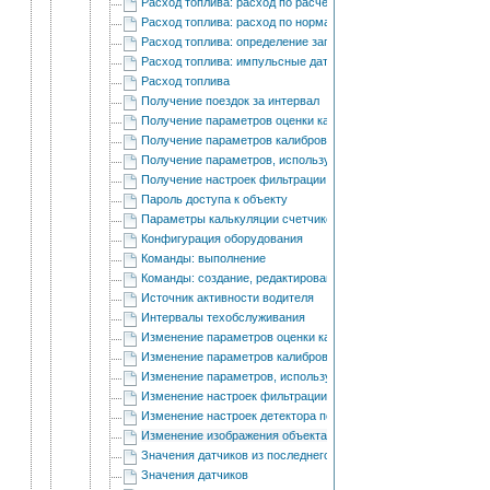
Расход топлива: расход по расчету
Расход топлива: расход по нормам
Расход топлива: определение заправок/сливов топлива
Расход топлива: импульсные датчики расхода топлива
Расход топлива
Получение поездок за интервал
Получение параметров оценки качества вождения
Получение параметров калибровки акселерометра
Получение параметров, используемых в отчетах
Получение настроек фильтрации информации о положении об
Пароль доступа к объекту
Параметры калькуляции счетчиков
Конфигурация оборудования
Команды: выполнение
Команды: cоздание, редактирование и удаление
Источник активности водителя
Интервалы техобслуживания
Изменение параметров оценки качества вождения
Изменение параметров калибровки акселерометра
Изменение параметров, используемых в отчетах
Изменение настроек фильтрации информации о положении о
Изменение настроек детектора поездок
Изменение изображения объекта
Значения датчиков из последнего сообщения
Значения датчиков