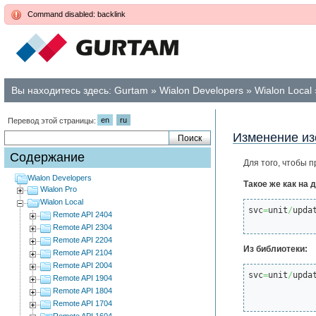
Command disabled: backlink
Вы находитесь здесь:
Gurtam
»
Wialon Developers
»
Wialon Local
en
ru
Перевод этой страницы:
Изменение из
Содержание
Для того, чтобы 
Wialon Developers
Такое же как на 
Wialon Pro
Wialon Local
svc
=
unit
/
upda
Remote API 2404
Remote API 2304
Remote API 2204
Из библиотеки:
Remote API 2104
Remote API 2004
svc
=
unit
/
upda
Remote API 1904
Remote API 1804
Remote API 1704
Remote API 1604