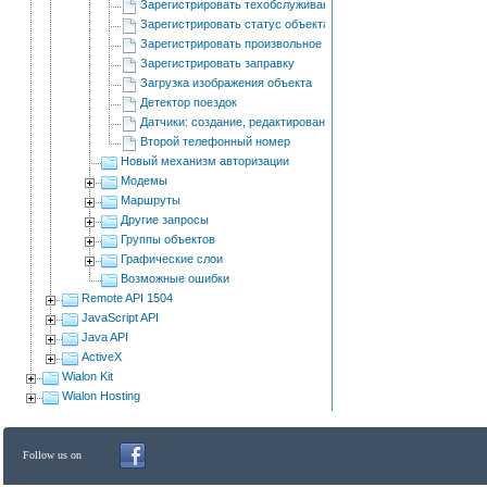
Зарегистрировать техобслуживание
Зарегистрировать статус объекта
Зарегистрировать произвольное событие
Зарегистрировать заправку
Загрузка изображения объекта
Детектор поездок
Датчики: создание, редактирование и удаление
Второй телефонный номер
Новый механизм авторизации
Модемы
Маршруты
Другие запросы
Группы объектов
Графические слои
Возможные ошибки
Remote API 1504
JavaScript API
Java API
ActiveX
Wialon Kit
Wialon Hosting
Follow us on