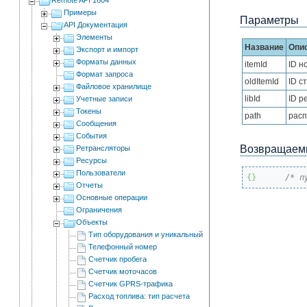
Примеры
Параметры
API Документация
Элементы
Название
Опи
Экспорт и импорт
Форматы данных
itemId
ID н
Формат запроса
oldItemId
ID с
Файловое хранилище
libId
ID р
Учетные записи
Токены
path
рас
Сообщения
События
Возвращаемы
Ретрансляторы
Ресурсы
Пользователи
{
}
/* п
Отчеты
Основные операции
Ограничения
Объекты
Тип оборудования и уникальный ID
Телефонный номер
Счетчик пробега
Счетчик моточасов
Счетчик GPRS-трафика
Расход топлива: тип расчета