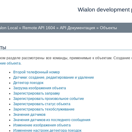
Wialon development p
lon Local
»
Remote API 1604
»
API Документация
»
Объекты
кты
ном разделе рассмотрены все команды, применимые к объектам. Создание 
ние объекта
.
Второй телефонный номер
Датчики: создание, редактирование и удаление
Детектор поездок
Загрузка изображения объекта
Зарегистрировать заправку
Зарегистрировать произвольное событие
Зарегистрировать статус объекта
Зарегистрировать техобслуживание
Значения датчиков
Значения датчиков из последнего сообщения
Изменение изображения объекта
Изменение настроек детектора поездок