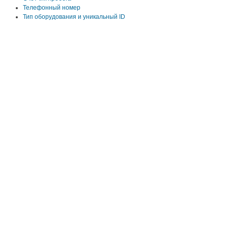
оплива
Телефонный номер
оплива
Тип оборудования и уникальный ID
ия
ра
положении объекта в сообщениях
ия
ра
х
положении объекта в сообщениях