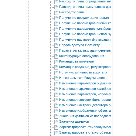
Расход топлива: определение заправок/сливов т
Расход топлива: импульсные датчики расхода т
Расход топлива
Получение поездок за интервал
Получение параметров оценки качества вожден
Получение параметров калибровки акселеромет
Получение параметров, используемых в отчетах
Получение настроек фильтрации информации о 
Пароль доступа к объекту
Параметры калькуляции счетчиков
Конфигурация оборудования
Команды: выполнение
Команды: cоздание, редактирование и удаление
Источник активности водителя
Интервалы техобслуживания
Изменение параметров оценки качества вожден
Изменение параметров калибровки акселеромет
Изменение параметров, используемых в отчета
Изменение настроек фильтрации информации о 
Изменение настроек детектора поездок
Изменение изображения объекта
Значения датчиков из последнего сообщения
Значения датчиков
Зарегистрировать техобслуживание
Зарегистрировать статус объекта