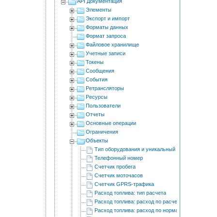
API Документация
Элементы
Экспорт и импорт
Форматы данных
Формат запроса
Файловое хранилище
Учетные записи
Токены
Сообщения
События
Ретрансляторы
Ресурсы
Пользователи
Отчеты
Основные операции
Ограничения
Объекты
Тип оборудования и уникальный ID
Телефонный номер
Счетчик пробега
Счетчик моточасов
Счетчик GPRS-трафика
Расход топлива: тип расчета
Расход топлива: расход по расчету
Расход топлива: расход по нормам