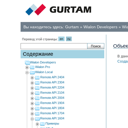
Вы находитесь здесь:
Gurtam
»
Wialon Developers
»
Wia
en
ru
Перевод этой страницы:
Объе
Содержание
В дан
Созда
Wialon Developers
Wialon Pro
Wialon Local
Remote API 2404
Remote API 2304
Remote API 2204
Remote API 2104
Remote API 2004
Remote API 1904
Remote API 1804
Remote API 1704
Remote API 1604
Примеры