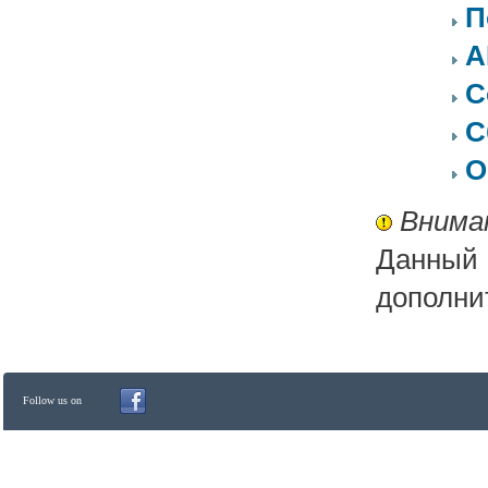
П
A
С
С
О
Внима
Данный 
дополни
Follow us on