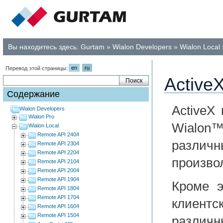
Вы находитесь здесь:
Gurtam
»
Wialon Developers
»
Wialon Local
en
ru
Перевод этой страницы:
Active
Содержание
ActiveX
Wialon Developers
Wialon Pro
Wialon
Wialon Local
Remote API 2404
различн
Remote API 2304
Remote API 2204
произв
Remote API 2104
Remote API 2004
Remote API 1904
Кроме э
Remote API 1804
Remote API 1704
клиент
Remote API 1604
Remote API 1504
различны