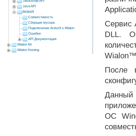
JavaScript API
Java API
Applicati
ActiveX
Совместимость
Сервис 
Сборщик мусора
Подключение ActiveX к Wialon
DLL. О
Ошибки
API Документация
количес
Wialon Kit
Wialon Hosting
Wialon™
После 
сконфиг
Данный
прилож
ОС Win
совмест