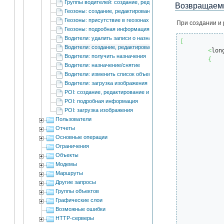
Группы водителей: создание, редактирование и удаление
Возвращаемы
Геозоны: создание, редактирование и удаление
Геозоны: присутствие в геозонах
При создании и 
Геозоны: подробная информация
Водители: удалить записи о назначении
[
Водители: создание, редактирование и удаление
<
lon
Водители: получить назначения
{
Водители: назначение/снятие
Водители: изменить список объектов для автоматического п
Водители: загрузка изображения
POI: создание, редактирование и удаление
POI: подробная информация
POI: загрузка изображения
			
Пользователи
Отчеты
Основные операции
Ограничения
Объекты
Модемы
Маршруты
Другие запросы
Группы объектов
Графические слои
Возможные ошибки
HTTP-серверы