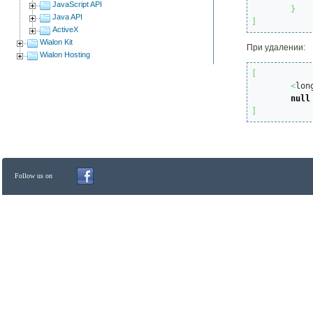
JavaScript API
}
Java API
]
ActiveX
Wialon Kit
При удалении:
Wialon Hosting
[
<
lon
null
]
Follow us on