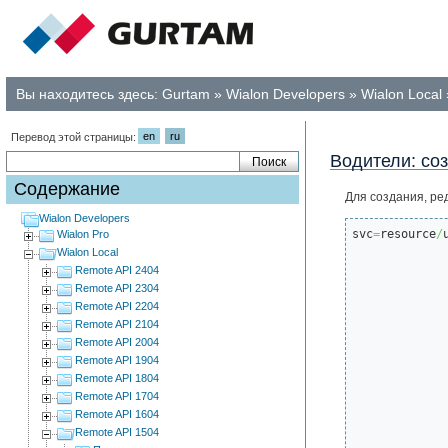
Вы находитесь здесь:
Gurtam
»
Wialon Developers
»
Wialon Local
en
ru
Перевод этой страницы:
Водители: со
Содержание
Для создания, ре
Wialon Developers
svc
=
resource
/
Wialon Pro
Wialon Local
Remote API 2404
Remote API 2304
Remote API 2204
Remote API 2104
Remote API 2004
Remote API 1904
Remote API 1804
Remote API 1704
Remote API 1604
Remote API 1504