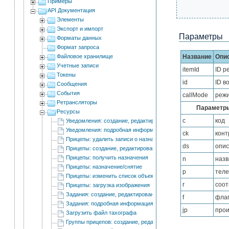
				 
Примеры
API Документация
Элементы
Экспорт и импорт
Параметры
Форматы данных
Формат запроса
Файловое хранилище
Название
Опи
Учетные записи
itemId
ID р
Токены
id
ID в
Сообщения
События
callMode
режи
Ретрансляторы
Параметры
Ресурсы
c
код
Уведомления: создание, редактирование и удаление
Уведомления: подробная информация
ck
конт
Прицепы: удалить записи о назначении
ds
опи
Прицепы: создание, редактирование и удаление
Прицепы: получить назначения
n
назв
Прицепы: назначение/снятие
p
теле
Прицепы: изменить список объектов для автоматического пр
r
соот
Прицепы: загрузка изображения
Задания: создание, редактирование и удаление
f
флаг
Задания: подробная информация
jp
прои
Загрузить файл тахографа
Группы прицепов: создание, редактирование и удаление