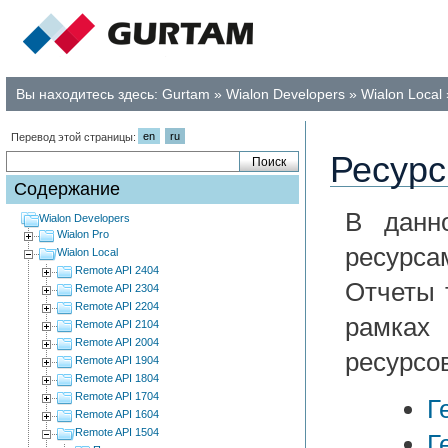
Вы находитесь здесь:
Gurtam
»
Wialon Developers
»
Wialon Local
en
ru
Перевод этой страницы:
Ресур
Содержание
В данн
Wialon Developers
Wialon Pro
ресурсам
Wialon Local
Remote API 2404
Отчеты 
Remote API 2304
Remote API 2204
рамках
Remote API 2104
Remote API 2004
ресурсо
Remote API 1904
Remote API 1804
Remote API 1704
Г
Remote API 1604
Remote API 1504
Г