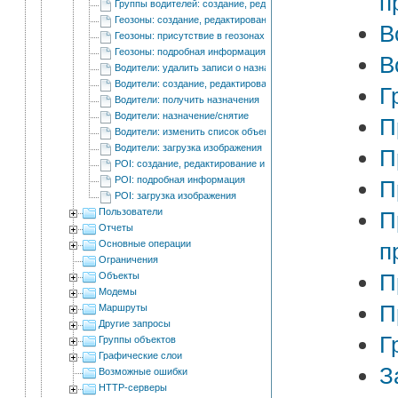
п
Группы водителей: создание, редактирование и удаление
Геозоны: создание, редактирование и удаление
В
Геозоны: присутствие в геозонах
Геозоны: подробная информация
В
Водители: удалить записи о назначении
Водители: создание, редактирование и удаление
Г
Водители: получить назначения
Водители: назначение/снятие
П
Водители: изменить список объектов для автоматического п
Водители: загрузка изображения
П
POI: создание, редактирование и удаление
POI: подробная информация
П
POI: загрузка изображения
Пользователи
П
Отчеты
Основные операции
п
Ограничения
П
Объекты
Модемы
П
Маршруты
Другие запросы
Г
Группы объектов
Графические слои
З
Возможные ошибки
HTTP-серверы