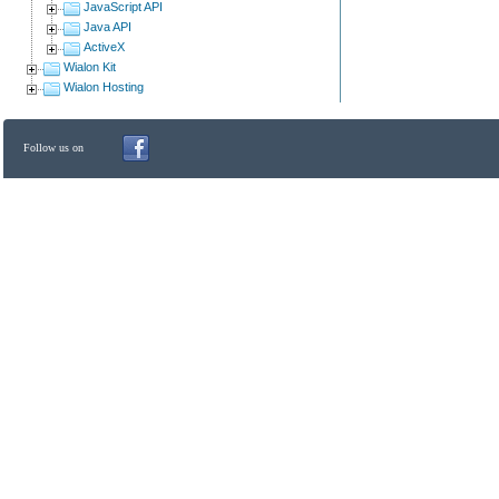
JavaScript API
Java API
ActiveX
Wialon Kit
Wialon Hosting
Follow us on