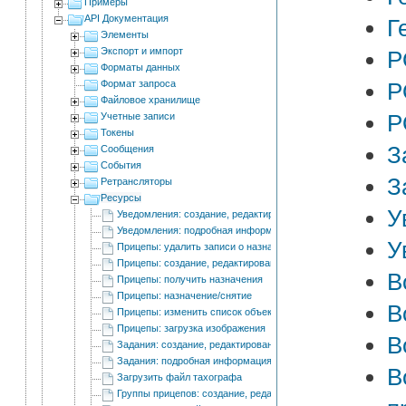
Примеры
API Документация
Г
Элементы
Экспорт и импорт
P
Форматы данных
Формат запроса
P
Файловое хранилище
P
Учетные записи
Токены
З
Сообщения
События
З
Ретрансляторы
Ресурсы
У
Уведомления: создание, редактирование и удаление
Уведомления: подробная информация
У
Прицепы: удалить записи о назначении
Прицепы: создание, редактирование и удаление
В
Прицепы: получить назначения
Прицепы: назначение/снятие
В
Прицепы: изменить список объектов для автоматического пр
Прицепы: загрузка изображения
В
Задания: создание, редактирование и удаление
Задания: подробная информация
В
Загрузить файл тахографа
Группы прицепов: создание, редактирование и удаление