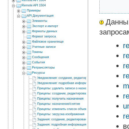
Remote API 1504
Примеры
API Документация
Данный
Элементы
Экспорт и импорт
запроса
Форматы данных
Формат запроса
Файловое хранилище
r
Учетные записи
Токены
r
Сообщения
События
r
Ретрансляторы
Ресурсы
r
Уведомления: создание, редактирование и удаление
Уведомления: подробная информация
m
Прицепы: удалить записи о назначении
Прицепы: создание, редактирование и удаление
r
Прицепы: получить назначения
un
Прицепы: назначение/снятие
Прицепы: изменить список объектов для автоматического пр
r
Прицепы: загрузка изображения
Задания: создание, редактирование и удаление
в
Задания: подробная информация