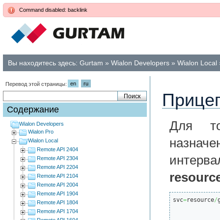
Command disabled: backlink
Вы находитесь здесь:
Gurtam
»
Wialon Developers
»
Wialon Local
en
ru
Перевод этой страницы:
Прицеп
Содержание
Для т
Wialon Developers
Wialon Pro
назнач
Wialon Local
Remote API 2404
интер
Remote API 2304
Remote API 2204
resource
Remote API 2104
Remote API 2004
Remote API 1904
svc
=
resource
/
Remote API 1804
Remote API 1704
Remote API 1604