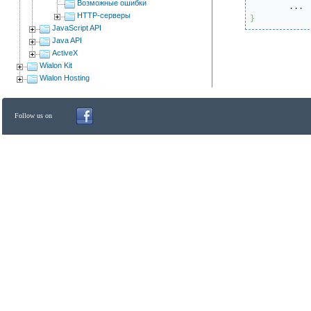
Возможные ошибки
HTTP-серверы
}
JavaScript API
Java API
ActiveX
Wialon Kit
Wialon Hosting
Follow us on