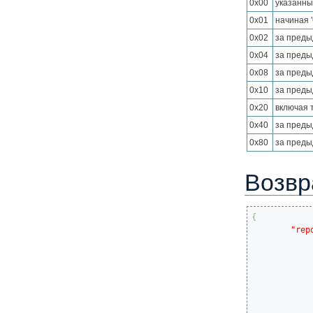
0x00
указанны
0x01
начиная '
0x02
за преды
0x04
за преды
0x08
за преды
0x10
за преды
0x20
включая 
0x40
за преды
0x80
за преды
Возвр
{
"rep