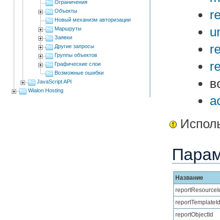
Ограничения
r
Объекты
Новый механизм авторизации
un
Маршруты
Заявки
r
Другие запросы
Группы объектов
r
Графические слои
Возможные ошибки
в
JavaScript API
Wialon Hosting
a
Исполь
Пара
Название
reportResourceI
reportTemplateI
reportObjectId