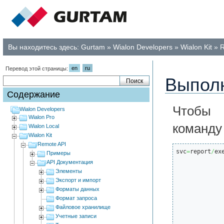
Вы находитесь здесь:
Gurtam
»
Wialon Developers
»
Wialon Kit
»
R
en
ru
Перевод этой страницы:
Выполн
Содержание
Чтобы 
Wialon Developers
Wialon Pro
команд
Wialon Local
Wialon Kit
Remote API
svc
=
report
/
ex
Примеры
API Документация
Элементы
Экспорт и импорт
Форматы данных
Формат запроса
Файловое хранилище
Учетные записи