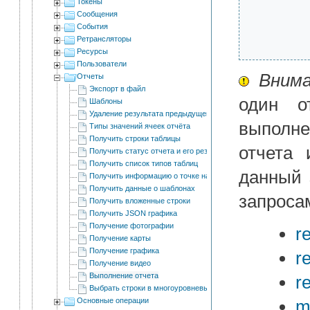
Токены
Сообщения
События
Ретрансляторы
Ресурсы
Пользователи
Внима
Отчеты
Экспорт в файл
один о
Шаблоны
Удаление результата предыдущего отчета
выполне
Типы значений ячеек отчёта
Получить строки таблицы
отчета
Получить статус отчета и его результат
Получить список типов таблиц
данный 
Получить информацию о точке на графике
Получить данные о шаблонах
запроса
Получить вложенные строки
Получить JSON графика
Получение фотографии
r
Получение карты
Получение графика
r
Получение видео
Выполнение отчета
r
Выбрать строки в многоуровневых отчетах
Основные операции
m