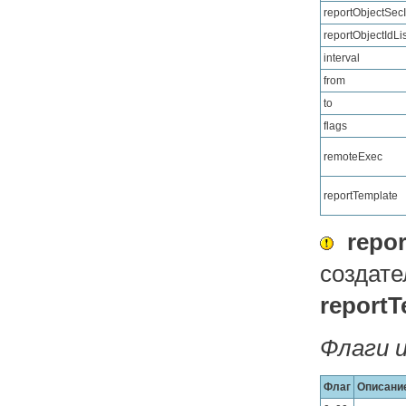
reportObjectSec
reportObjectIdLis
interval
from
to
flags
remoteExec
reportTemplate
repo
создат
reportT
Флаги 
Флаг
Описани