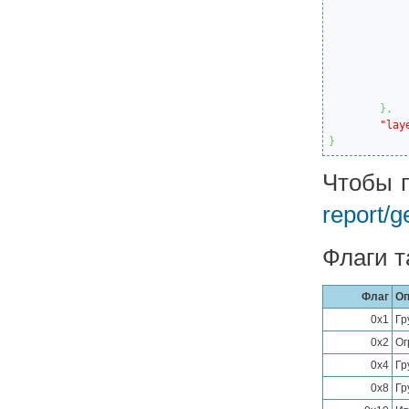
}
,
"lay
}
Чтобы п
report/g
Флаги т
Флаг
Оп
0x1
Гр
0x2
Ог
0x4
Гр
0x8
Гр