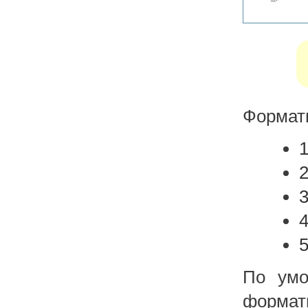
Формати
1
2
3
4
5
По умо
формат