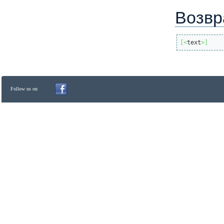
Возвр
[
<
text
>
]
Follow us on