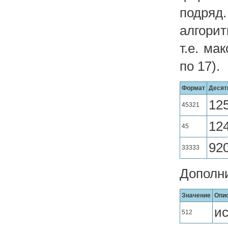
подряд
алгорит
т.е. ма
по 17).
Формат
Десят
12
45321
12
45
92
33333
Дополн
Значение
Опи
и
512