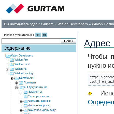
Вы находитесь здесь:
Gurtam
»
Wialon Developers
»
Wialon Hosti
en
ru
Перевод этой страницы:
Адрес
Содержание
Чтобы п
Wialon Developers
Wialon Pro
нужно и
Wialon Local
Wialon Kit
Wialon Hosting
https://geoco
Remote API
dist_from_uni
Примеры
API Документация
Испол
Элементы
Экспорт и импорт
Определ
Форматы данных
Формат запроса
Файловое хранилище