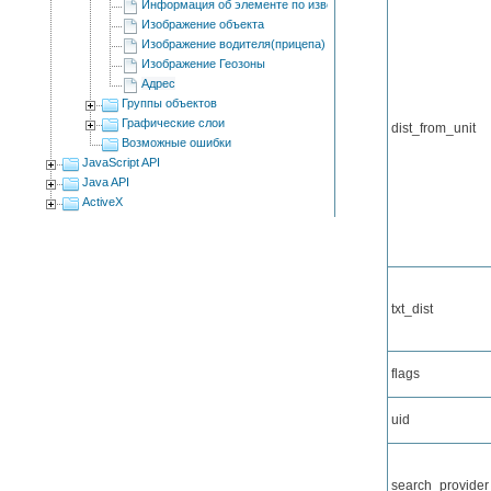
Информация об элементе по известным координатам
Изображение объекта
Изображение водителя(прицепа)
Изображение Геозоны
Адрес
Группы объектов
Графические слои
dist_from_unit
Возможные ошибки
JavaScript API
Java API
ActiveX
txt_dist
flags
uid
search_provider