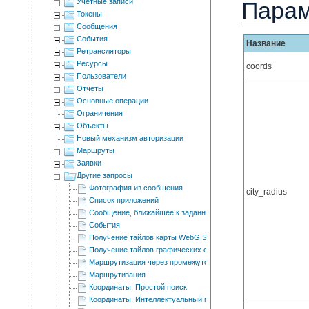
Учетные записи
Пара
Токены
Сообщения
События
Название
Ретрансляторы
Ресурсы
coords
Пользователи
Отчеты
Основные операции
Ограничения
Объекты
Новый механизм авторизации
Маршруты
Заявки
Другие запросы
Фотография из сообщения
city_radius
Список приложений
Сообщение, ближайшее к заданному времени
События
Получение тайлов карты WebGIS
Получение тайлов графических слоев
Маршрутизация через промежуточные точки
Маршрутизация
Координаты: Простой поиск
Координаты: Интеллектуальный поиск