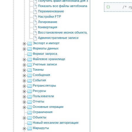
Получить файл автобэкапа для элемента
Показать все файлы автобэкапа для элемента
{
}
/* п
Переименование
Настройки FTP
Логирование
Конвертация
Восстановление иконок объекта, водителя, прицепа из бэкапа
Административные записи
Экспорт и импорт
Форматы данных
Формат запроса
Файловое хранилище
Учетные записи
Токены
Сообщения
События
Ретрансляторы
Ресурсы
Пользователи
Отчеты
Основные операции
Ограничения
Объекты
Новый механизм авторизации
Маршруты