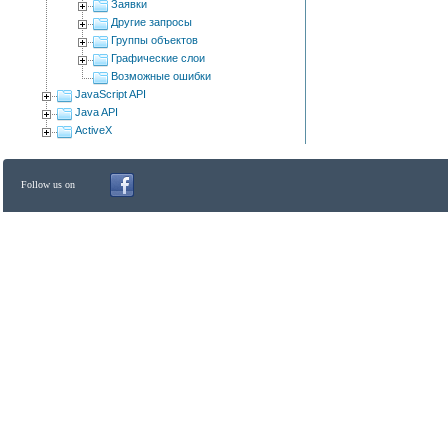
Заявки
Другие запросы
Группы объектов
Графические слои
Возможные ошибки
JavaScript API
Java API
ActiveX
Follow us on