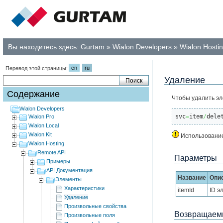
Вы находитесь здесь:
Gurtam
»
Wialon Developers
»
Wialon Hosti
en
ru
Перевод этой страницы:
Удаление
Содержание
Чтобы удалить эл
Wialon Developers
svc
=
item
/
dele
Wialon Pro
Wialon Local
Wialon Kit
Использование
Wialon Hosting
Remote API
Параметры
Примеры
API Документация
Название
Опи
Элементы
Характеристики
itemId
ID э
Удаление
Произвольные свойства
Возвращаемы
Произвольные поля