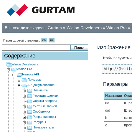
Вы находитесь здесь:
Gurtam
»
Wialon Developers
»
Wialon Pro
»
en
ru
Перевод этой страницы:
Изображение
Содержание
Чтобы получить и
Wialon Developers
http://{host}
Wialon Pro
Remote API
Примеры
Параметры
API документация
Элементы
Форматы данных
Название
Опи
Формат запроса
rid
ID р
Учетные записи
did
ID в
Сообщения
Ретрансляторы
b
макс
Ресурсы
c
прои
Пользователи