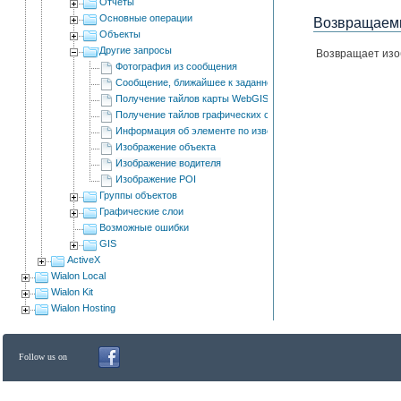
Отчеты
Основные операции
Возвращаемы
Объекты
Другие запросы
Возвращает изо
Фотография из сообщения
Сообщение, ближайшее к заданному времени
Получение тайлов карты WebGIS
Получение тайлов графических слоев
Информация об элементе по известным координатам
Изображение объекта
Изображение водителя
Изображение POI
Группы объектов
Графические слои
Возможные ошибки
GIS
ActiveX
Wialon Local
Wialon Kit
Wialon Hosting
Follow us on