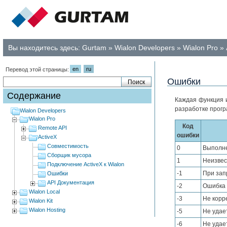
Вы находитесь здесь:
Gurtam
»
Wialon Developers
»
Wialon Pro
»
en
ru
Перевод этой страницы:
Ошибки
Содержание
Каждая функция 
разработке прогр
Wialon Developers
Wialon Pro
Код
Remote API
ошибки
ActiveX
Совместимость
0
Выполне
Сборщик мусора
1
Неизвес
Подключение ActiveX к Wialon
-1
При зап
Ошибки
API Документация
-2
Ошибка 
Wialon Local
-3
Не корр
Wialon Kit
Wialon Hosting
-5
Не удае
-6
Не удае