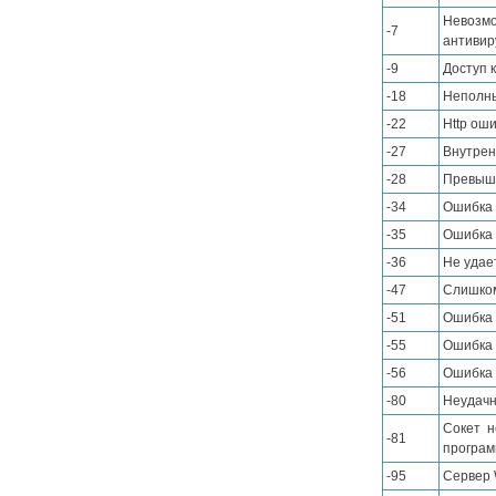
Невозмо
-7
антивир
-9
Доступ 
-18
Неполны
-22
Http оши
-27
Внутрен
-28
Превыше
-34
Ошибка 
-35
Ошибка 
-36
Не удае
-47
Слишком
-51
Ошибка 
-55
Ошибка 
-56
Ошибка 
-80
Неудачн
Сокет н
-81
програм
-95
Сервер 