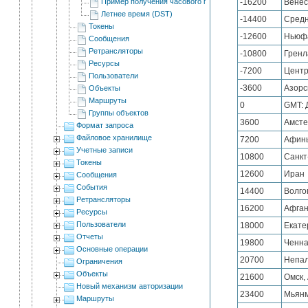
Пример получения часового пояса ("tz")
-16200
Венес
Летнее время (DST)
-14400
Средн
Токены
-12600
Ньюфа
Сообщения
Ретрансляторы
-10800
Гренл
Ресурсы
-7200
Центр
Пользователи
-3600
Азорс
Объекты
Маршруты
0
GMT: 
Группы объектов
3600
Амсте
Формат запроса
Файловое хранилище
7200
Афины
Учетные записи
10800
Санкт
Токены
12600
Иран
Сообщения
События
14400
Волго
Ретрансляторы
16200
Афган
Ресурсы
Пользователи
18000
Екате
Отчеты
19800
Ченна
Основные операции
20700
Непа
Ограничения
Объекты
21600
Омск,
Новый механизм авторизации
23400
Мьянм
Маршруты