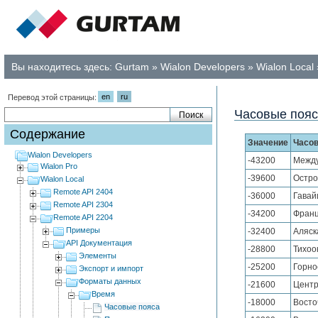
Вы находитесь здесь:
Gurtam
»
Wialon Developers
»
Wialon Local
en
ru
Перевод этой страницы:
Часовые поя
Содержание
Значение
Часов
Wialon Developers
-43200
Между
Wialon Pro
-39600
Остро
Wialon Local
Remote API 2404
-36000
Гавай
Remote API 2304
-34200
Франц
Remote API 2204
Примеры
-32400
Аляск
API Документация
-28800
Тихоо
Элементы
-25200
Горно
Экспорт и импорт
Форматы данных
-21600
Центр
Время
-18000
Восто
Часовые пояса