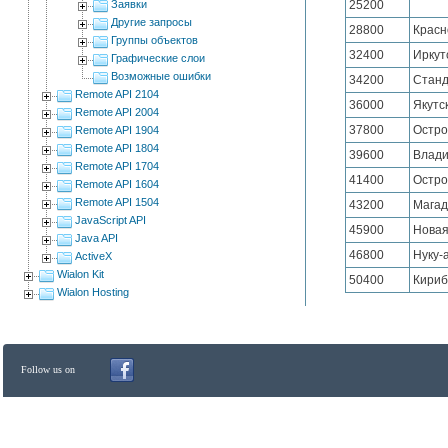
Заявки
25200
Другие запросы
28800
Красн
Группы объектов
32400
Иркут
Графические слои
Возможные ошибки
34200
Станд
Remote API 2104
36000
Якутс
Remote API 2004
37800
Остро
Remote API 1904
Remote API 1804
39600
Влади
Remote API 1704
41400
Остро
Remote API 1604
Remote API 1504
43200
Магад
JavaScript API
45900
Новая
Java API
46800
Нуку-
ActiveX
Wialon Kit
50400
Кириб
Wialon Hosting
Follow us on