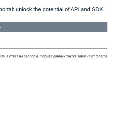
ortal: unlock the potential of API and SDK
х
N в ответ на запросы. Формат данных так же зависит от флагов