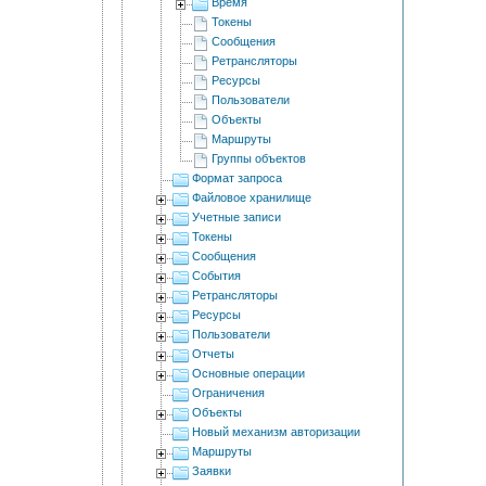
Время
Токены
Сообщения
Ретрансляторы
Ресурсы
Пользователи
Объекты
Маршруты
Группы объектов
Формат запроса
Файловое хранилище
Учетные записи
Токены
Сообщения
События
Ретрансляторы
Ресурсы
Пользователи
Отчеты
Основные операции
Ограничения
Объекты
Новый механизм авторизации
Маршруты
Заявки