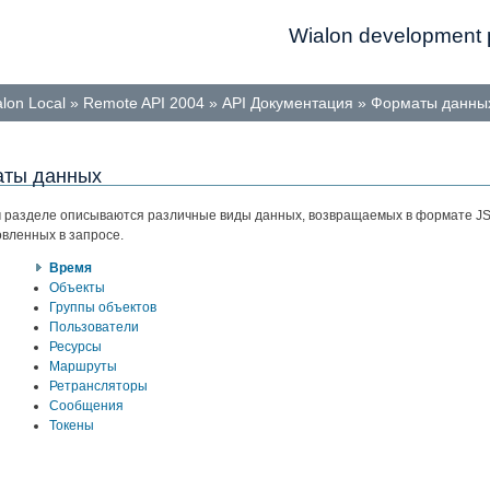
Wialon development p
lon Local
»
Remote API 2004
»
API Документация
»
Форматы данны
ты данных
м разделе описываются различные виды данных, возвращаемых в формате JSO
овленных в запросе.
Время
Объекты
Группы объектов
Пользователи
Ресурсы
Маршруты
Ретрансляторы
Сообщения
Токены