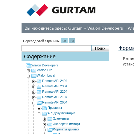
Вы находитесь здесь:
Gurtam
»
Wialon Developers
»
Wia
en
ru
Перевод этой страницы:
Форма
Содержание
В это
устан
Wialon Developers
Wialon Pro
Wialon Local
Remote API 2404
Remote API 2304
Remote API 2204
Remote API 2104
Remote API 2004
Примеры
API Документация
Элементы
Экспорт и импорт
Форматы данных