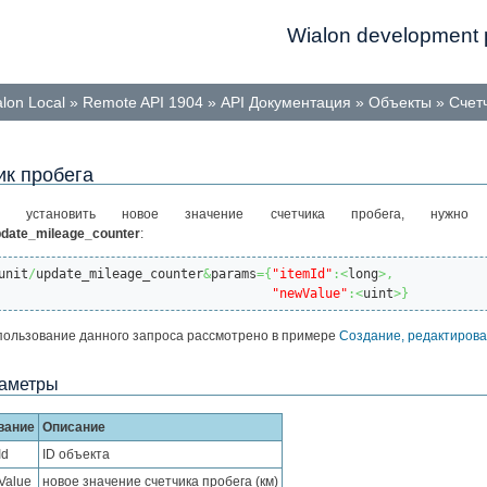
Wialon development p
lon Local
»
Remote API 1904
»
API Документация
»
Объекты
»
Счет
ик пробега
ы установить новое значение счетчика пробега, нужно и
pdate_mileage_counter
:
unit
/
update_mileage_counter
&
params
=
{
"itemId"
:<
long
>,
"newValue"
:<
uint
>
}
ользование данного запроса рассмотрено в примере
Создание, редактирова
аметры
вание
Описание
Id
ID объекта
Value
новое значение счетчика пробега (км)