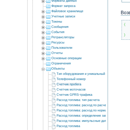
Форматы данных
Формат запроса
Файловое хранилище
Воз
Учетные записи
Токены
{
Сообщения
События
}
Ретрансляторы
Ресурсы
Пользователи
Отчеты
Основные операции
Ограничения
Объекты
Тип оборудования и уникальный ID
Телефонный номер
Счетчик пробега
Счетчик моточасов
Счетчик GPRS-трафика
Расход топлива: тип расчета
Расход топлива: расход по расчету
Расход топлива: расход по нормам
Расход топлива: определение заправок/сливов т
Расход топлива: импульсные датчики расхода т
Расход топлива