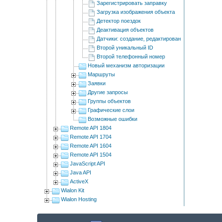
Зарегистрировать заправку
Загрузка изображения объекта
Детектор поездок
Деактивация объектов
Датчики: создание, редактирование и удаление
Второй уникальный ID
Второй телефонный номер
Новый механизм авторизации
Маршруты
Заявки
Другие запросы
Группы объектов
Графические слои
Возможные ошибки
Remote API 1804
Remote API 1704
Remote API 1604
Remote API 1504
JavaScript API
Java API
ActiveX
Wialon Kit
Wialon Hosting