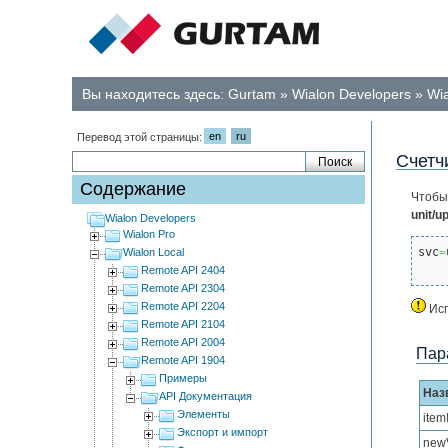
Вы находитесь здесь:
Gurtam
»
Wialon Developers
»
Wia
en
ru
Перевод этой страницы:
Счетч
Содержание
Чтоб
unit/u
Wialon Developers
Wialon Pro
svc
=
Wialon Local
Remote API 2404
Remote API 2304
Remote API 2204
Исп
Remote API 2104
Remote API 2004
Пар
Remote API 1904
Примеры
Наз
API Документация
Элементы
item
Экспорт и импорт
new