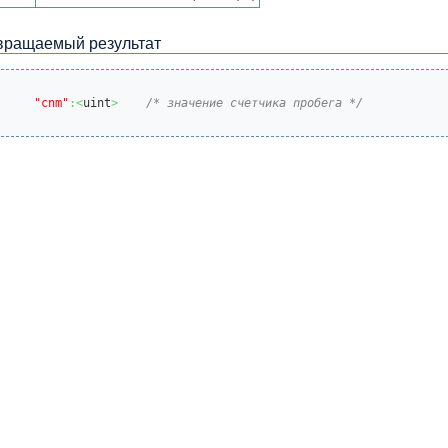
вращаемый результат
"cnm"
:<
uint
>
/* значение счетчика пробега */
оплива
оплива