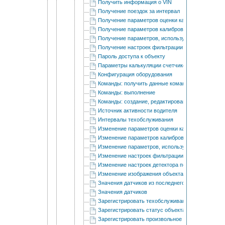
Получить информация о VIN
Получение поездок за интервал
Получение параметров оценки качества вожден
Получение параметров калибровки акселеромет
Получение параметров, используемых в отчетах
Получение настроек фильтрации информации о 
Пароль доступа к объекту
Параметры калькуляции счетчиков
Конфигурация оборудования
Команды: получить данные команд
Команды: выполнение
Команды: cоздание, редактирование и удаление
Источник активности водителя
Интервалы техобслуживания
Изменение параметров оценки качества вожден
Изменение параметров калибровки акселеромет
Изменение параметров, используемых в отчета
Изменение настроек фильтрации информации о 
Изменение настроек детектора поездок
Изменение изображения объекта
Значения датчиков из последнего сообщения
Значения датчиков
Зарегистрировать техобслуживание
Зарегистрировать статус объекта
Зарегистрировать произвольное событие