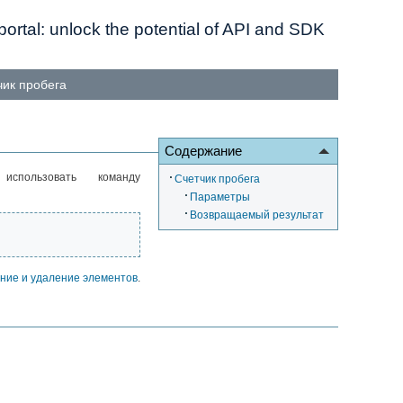
ortal: unlock the potential of API and SDK
чик пробега
Содержание
спользовать команду
Счетчик пробега
Параметры
Возвращаемый результат
ние и удаление элементов
.