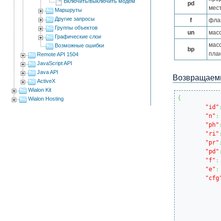
Включить/выключить модем
pd
мес
Маршруты
Другие запросы
f
фла
Группы объектов
un
мас
Графические слои
мас
Возможные ошибки
bp
пла
Remote API 1504
JavaScript API
Java API
Возвращаемы
ActiveX
Wialon Kit
{
Wialon Hosting
"id"
"n"
:
"ph"
"ri"
"pr"
"pd"
"f"
:
"e"
:
"cfg