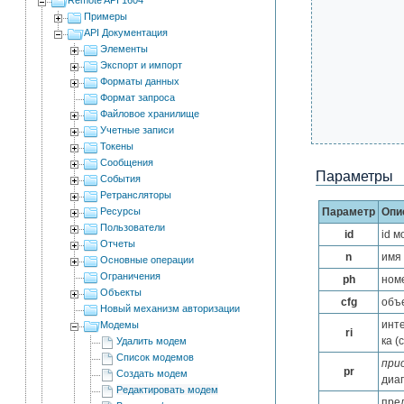
Примеры
			
API Документация
Элементы
Экспорт и импорт
Форматы данных
			
Формат запроса
Файловое хранилище
Учетные записи
Токены
Сообщения
Параметры
События
Ретрансляторы
Ресурсы
Параметр
Опи
Пользователи
id
id 
Отчеты
n
имя
Основные операции
Ограничения
ph
ном
Объекты
cfg
объ
Новый механизм авторизации
инт
Модемы
ri
ка (
Удалить модем
Список модемов
при
pr
Создать модем
диап
Редактировать модем
пре