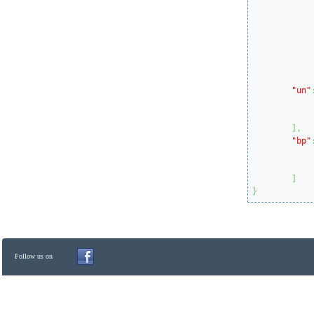
"un"
		..
]
,
"bp"
		..
]
}
Follow us on