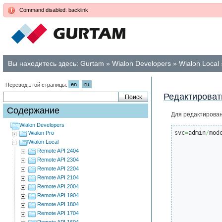
Command disabled: backlink
Вы находитесь здесь:
Gurtam
»
Wialon Developers
»
Wialon Local
en
ru
Перевод этой страницы:
Редактироват
Содержание
Для редактирова
Wialon Developers
svc
=
admin
/
mod
Wialon Pro
Wialon Local
Remote API 2404
Remote API 2304
Remote API 2204
Remote API 2104
Remote API 2004
Remote API 1904
			  
Remote API 1804
Remote API 1704
Remote API 1604