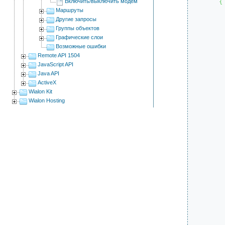
Включить/выключить модем
{
Маршруты
Другие запросы
Группы объектов
Графические слои
Возможные ошибки
Remote API 1504
JavaScript API
Java API
ActiveX
Wialon Kit
Wialon Hosting
		