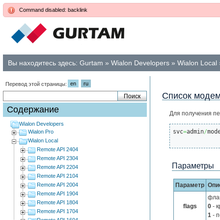
Command disabled: backlink
Вы находитесь здесь:
Gurtam
»
Wialon Developers
»
Wialon Local
en
ru
Перевод этой страницы:
Список моде
Содержание
Для получения пе
Wialon Developers
svc
=
admin
/
mod
Wialon Pro
Wialon Local
Remote API 2404
Remote API 2304
Параметры
Remote API 2204
Remote API 2104
Remote API 2004
Параметр
Опи
Remote API 1904
фла
Remote API 1804
flags
0
- 
Remote API 1704
1
- 
Remote API 1604