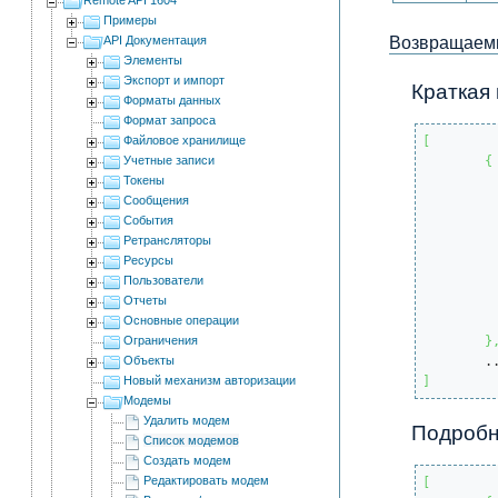
Примеры
API Документация
Возвращаемы
Элементы
Экспорт и импорт
Краткая
Форматы данных
Формат запроса
Файловое хранилище
[
Учетные записи
{
Токены
Сообщения
События
Ретрансляторы
Ресурсы
Пользователи
Отчеты
Основные операции
Ограничения
}
Объекты
Новый механизм авторизации
]
Модемы
Удалить модем
Подробн
Список модемов
Создать модем
Редактировать модем
[