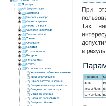
Примеры
При от
API Документация
Элементы
пользов
Экспорт и импорт
Форматы данных
Так, н
Формат запроса
Файловое хранилище
интерес
Учетные записи
Токены
допусти
Сообщения
События
в резул
Ретрансляторы
Ресурсы
Пользователи
Пара
Отчеты
Основные операции
Управление событиями элементов системы
Типы оборудования
Название
О
Список доступных команд
items
м
Создать авторизационный хэш
accessFlags
фл
Создание ретранслятора
Создание ресурса
serviceName
н
Создание пользователя
Создание объекта