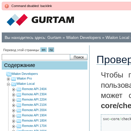
Command disabled: backlink
Вы находитесь здесь:
Gurtam
»
Wialon Developers
»
Wialon Local
en
ru
Перевод этой страницы:
Провер
Содержание
Чтобы п
Wialon Developers
Wialon Pro
пользов
Wialon Local
Remote API 2404
может с
Remote API 2304
Remote API 2204
core/che
Remote API 2104
Remote API 2004
Remote API 1904
svc
=
core
/
chec
Remote API 1804
Remote API 1704
Remote API 1604