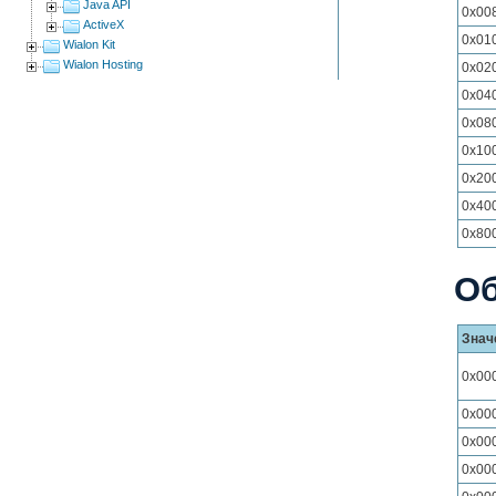
Java API
0x00
ActiveX
0x01
Wialon Kit
Wialon Hosting
0x02
0x04
0x08
0x10
0x20
0x40
0x80
Об
Знач
0x00
0x00
0x00
0x00