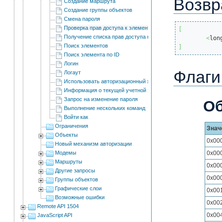
Возвр
Создание маршрута
Создание группы объектов
Смена пароля
Проверка прав доступа к элементам
[
Получение списка прав доступа к объекту дочерних пользов
<
lon
Поиск элементов
]
Поиск элемента по ID
Логин
Флаги
Логаут
Использовать авторизационный хэш
Информация о текущей учетной записи
Запрос на изменение пароля
О
Выполнение нескольких команд
Войти как
Ограничения
Знач
Объекты
0x00
Новый механизм авторизации
Модемы
0x00
Маршруты
0x00
Другие запросы
0x00
Группы объектов
Графические слои
0x00
Возможные ошибки
0x00
Remote API 1504
0x00
JavaScript API