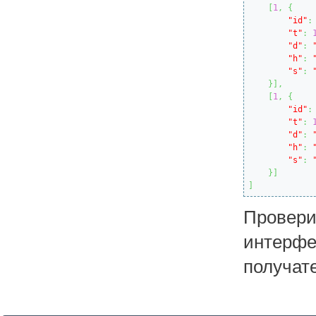
[
1
,
{
"id"
:
"t"
:
"d"
:
"h"
:
"s"
:
}
]
,
[
1
,
{
"id"
:
"t"
:
"d"
:
"h"
:
"s"
:
}
]
]
Провер
интерф
получат