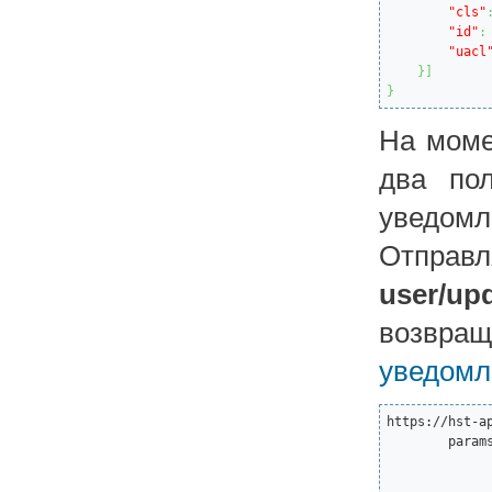
"cls"
"id"
:
"uacl
}
]
}
На моме
два по
уведом
Отправл
user/upd
возвращ
уведомл
https://hst-a
	params=[{

		"svc":"user/update_user_notificat
		"params":