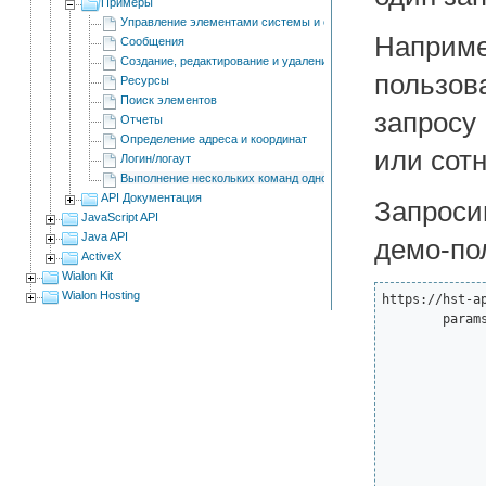
Примеры
Управление элементами системы и событиями
Наприм
Сообщения
Создание, редактирование и удаление элементов
пользов
Ресурсы
Поиск элементов
запросу
Отчеты
Определение адреса и координат
или сотн
Логин/логаут
Выполнение нескольких команд одновременно
API Документация
Запроси
JavaScript API
Java API
демо-пол
ActiveX
Wialon Kit
Wialon Hosting
https://hst-a
	params={

		"spec":
			"itemsType
			"propName":
			"propValue
			"sortType":
		},"force":
		"flags":1
		"from":0