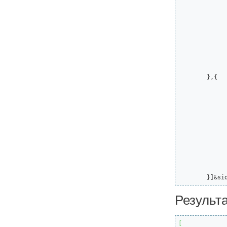
			"h":"Hi 
			"d":"
			"s"
			"ttl":135
			"itemId"
			"id
			"callMode"
		}
	},{

		"svc":"user/update_user_notificat
		"params":
			"h":"Hi 
			"d":"
			"s"
			"ttl":135
			"itemId"
			"id
			"callMode"
		}
	}]&si
Результ
[