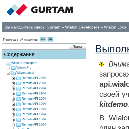
Вы находитесь здесь:
Gurtam
»
Wialon Developers
»
Wialon Local
en
ru
Перевод этой страницы:
Выполн
Содержание
Внима
Wialon Developers
Wialon Pro
запроса
Wialon Local
Remote API 2404
api.wia
Remote API 2304
Remote API 2204
своей у
Remote API 2104
Remote API 2004
kitdemo
Remote API 1904
Remote API 1804
Remote API 1704
В Wialo
Remote API 1604
Remote API 1504
один зап