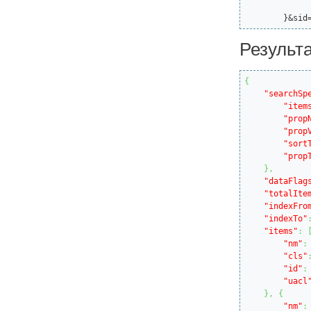
		"to":
	}&sid
Результ
{
"searchSp
"item
"prop
"prop
"sort
"prop
}
,
"dataFlag
"totalIte
"indexFro
"indexTo"
"items"
:
"nm"
:
"cls"
"id"
:
"uacl
}
,
{
"nm"
: