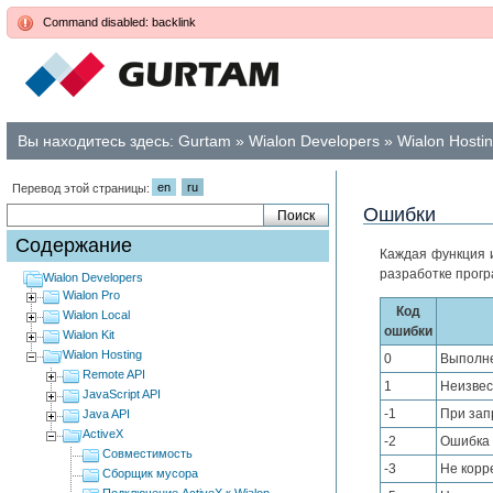
Command disabled: backlink
Вы находитесь здесь:
Gurtam
»
Wialon Developers
»
Wialon Hosti
en
ru
Перевод этой страницы:
Ошибки
Содержание
Каждая функция 
разработке прогр
Wialon Developers
Wialon Pro
Код
Wialon Local
ошибки
Wialon Kit
Wialon Hosting
0
Выполне
Remote API
1
Неизвес
JavaScript API
-1
При зап
Java API
ActiveX
-2
Ошибка 
Совместимость
-3
Не корр
Сборщик мусора
Подключение ActiveX к Wialon