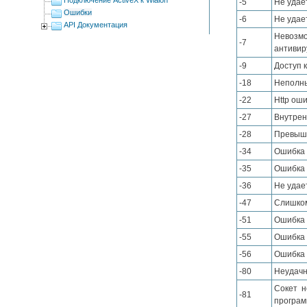
-5
Не удае
Ошибки
-6
Не удае
API Документация
Невозмо
-7
антивир
-9
Доступ 
-18
Неполны
-22
Http оши
-27
Внутрен
-28
Превыше
-34
Ошибка 
-35
Ошибка 
-36
Не удае
-47
Слишком
-51
Ошибка 
-55
Ошибка 
-56
Ошибка 
-80
Неудачн
Сокет н
-81
програм