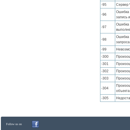
-95
Сервер 
Ошибка 
-96
запись 
Ошибка 
-97
выполне
Ошибка 
-98
запроса
-99
Невозмо
-300
Произош
-301
Произош
-302
Произош
-303
Произош
Произош
-304
объекта
-305
Недоста
Follow us on